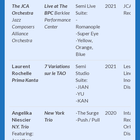
The JCA
Live at The
Semi Live
2021
JCA
Orchestra
BPC
Berklee
Suite:
Record
Jazz
Performance
-
Composers
Center
Romanople
Alliance
-Super Eye
Orchestra
-Yellow,
Orange,
Blue
Laurent
7 Variations
Semi
2021
Les Dis
Rochelle
sur le TAO
Studio
Linoleu
Prima Kanta
Suite:
Inouie
-JIAN
Distrib
-YU
-KAN
Angelika
New York
-The Surge
2020
Intakt
Niescier
Trio
-Push / Pull
Records
N.Y. Trio
Orkest
Featuring:
Distrib