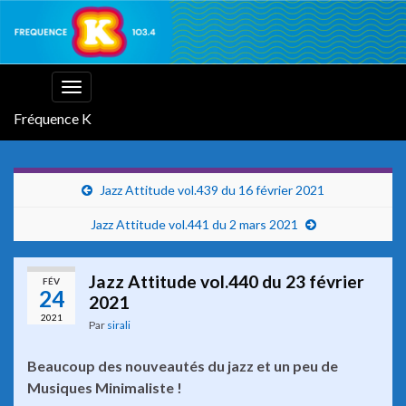
Toggle
navigation
Fréquence K
Jazz Attitude vol.439 du 16 février 2021
Jazz Attitude vol.441 du 2 mars 2021
Jazz Attitude vol.440 du 23 février
FÉV
24
2021
2021
Par
sirali
Beaucoup des nouveautés du jazz et un peu de
Musiques Minimaliste !