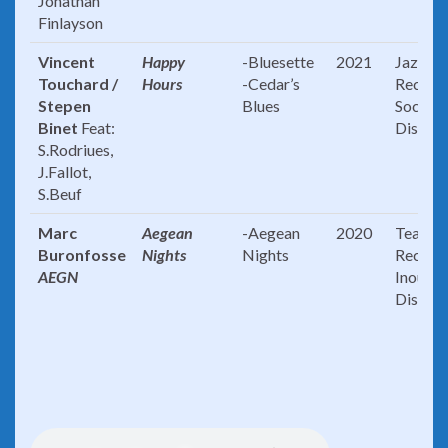
Jonathan
Finlayson
Vincent
Happy
-Bluesette
2021
Jazz Fa
Touchard /
Hours
-Cedar’s
Record
Stepen
Blues
Socadi
Binet
Feat:
Distrib
S.Rodriues,
J.Fallot,
S.Beuf
Marc
Aegean
-Aegean
2020
Team Z
Buronfosse
Nights
Nights
Records
AEGN
Inouie
Distrib