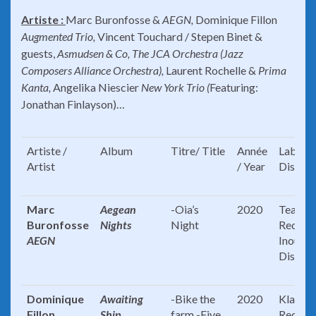
Artiste :
Marc Buronfosse &
AEGN,
Dominique Fillon
Augmented Trio,
Vincent Touchard / Stepen Binet &
guests,
Asmudsen & Co, The JCA Orchestra (Jazz
Composers Alliance Orchestra),
Laurent Rochelle &
Prima
Kanta,
Angelika Niescier
New York Trio (
Featuring:
Jonathan Finlayson)…
Artiste /
Album
Titre/ Title
Année
Label /
Artist
/ Year
Distrib
Marc
Aegean
-Oia’s
2020
Team Z
Buronfosse
Nights
Night
Records
AEGN
Inouie
Distrib
Dominique
Awaiting
-Bike the
2020
Klarthe
Fillon
Ship
farm -Five
Record