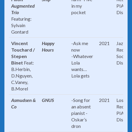
Augmented
in my
PIAS
Trio
pocket
Distrib
Featuring:
Sylvain
Gontard
Vincent
Happy
-Ask me
2021
Jazz Fa
Touchard /
Hours
now
Record
Stepen
-Whatever
Socadi
Binet
Feat:
Lola
Distrib
B.Herbin,
wants…
D.Nguyen,
Lola gets
C.Vaney,
B.Morel
Asmudsen &
GNUS
-Song for
2021
Losen
Co
an absent
Record
pianist -
PIAS
Oskar’s
Distrib
dron