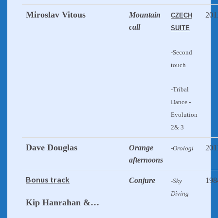
Miroslav Vitous
Mountain
201
CZECH
call
SUITE
-Second
touch
-Tribal
Dance -
Evolution
2& 3
Dave Douglas
Orange
201
-Orologi
afternoons
Bonus track
Conjure
198
-Sky
Diving
Kip Hanrahan &…