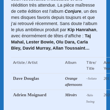
réédition très attendue. La pièce maîtresse
de cette édition est l’album
Conjure
, un des
mes disques favoris depuis toujours et que
j’ai retrouvé récemment. Sans doute l’album
le plus ambitieux produit par
Kip Hanrahan
,
avec énormément de têtes d’affiche :
Taj
Mahal, Lester Bowie, Olu Dara, Carla
Bley, David Murray, Allan Toussaint
…
Artiste / Artist
Album
Titre/
Ann
Title
Yea
Dave Douglas
Orange
201
–
Solato
afternoons
Adrien Moignard
Miroirs
202
-Yalo
Swing