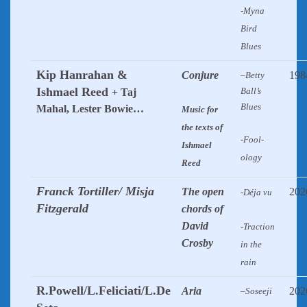
-Myna
Bird
Blues
Kip Hanrahan &
Conjure
198
–
Betty
Ishmael Reed
Ball’s
+ Taj
Blues
Mahal, Lester Bowie…
Music for
the texts of
-Fool-
Ishmael
ology
Reed
Franck Tortiller/ Misja
The open
202
-Déja vu
Fitzgerald
chords of
David
-Traction
Crosby
in the
rain
R.Powell/L.Feliciati/L.De
Aria
202
–
Soseeji