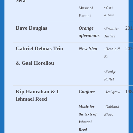
Seta
-Vissi
Music of
d’Arte
Puccini
Dave Douglas
Orange
201
-Frontier
afternoons
Justice
Gabriel Delmas Trio
New Step
202
-Herbie N
Be
& Gael Horellou
-Funky
Ruffel
Kip Hanrahan & I
Conjure
198
-Jes’ grew
Ishmael Reed
Music for
-Oakland
the texts of
Blues
Ishmael
Reed