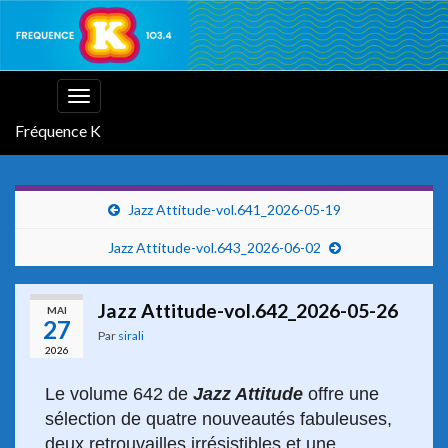
Toggle
navigation
Fréquence K
Jazz Attitude-vol.641_2026-05-19
Jazz Attitude-vol.643_2026-06-02
Jazz Attitude-vol.642_2026-05-26
MAI
27
Par
sirali
2026
Le volume 642 de
Jazz Attitude
offre une
sélection de quatre nouveautés fabuleuses,
deux retrouvailles irrésistibles et une