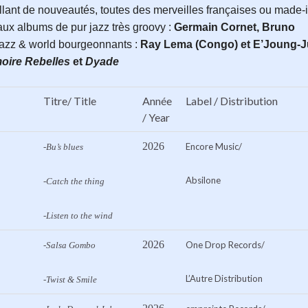
illant de nouveautés, toutes des merveilles françaises ou made-i
eaux albums de pur jazz très groovy :
Germain Cornet, Bruno
jazz & world bourgeonnants :
Ray Lema
(Congo) et
E’Joung-J
oire Rebelles
et
Dyade
Titre/ Title
Année
Label / Distribution
/ Year
2026
Encore Music/
-Bu’s blues
Absilone
-Catch the thing
-Listen to the wind
2026
One Drop Records/
-Salsa Gombo
L’Autre Distribution
-Twist & Smile