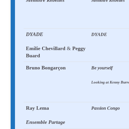
Memoire Rebelles
Memoire Rebelles
DYADE
DYADE
Emilie Chevillard
&
Peggy
Buard
Bruno Bongarçon
Be yourself
Looking at Kenny Burre
Ray Lema
Passion Congo
Ensemble Partage