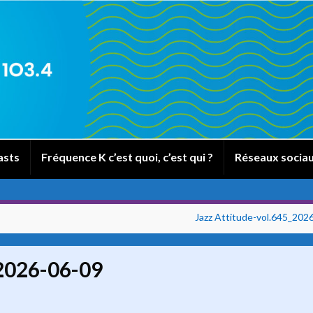
asts
Fréquence K c’est quoi, c’est qui ?
Réseaux socia
Jazz Attitude-vol.645_202
_2026-06-09