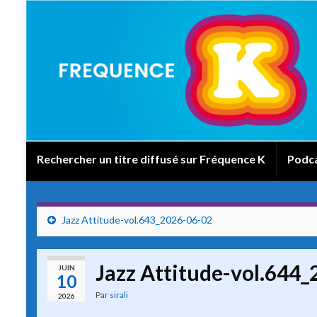
Rechercher un titre diffusé sur Fréquence K
Podc
Jazz Attitude-vol.643_2026-06-02
Jazz Attitude-vol.644
JUIN
10
Par
sirali
2026