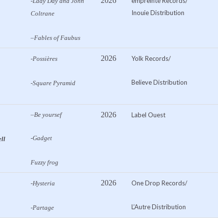
2026
empreinte Records/
-Lady Day and John
Inouie Distribution
Coltrane
–
Fables of Faubus
2026
Yolk Records/
-Possières
Believe Distribution
-Square Pyramid
2026
–
Be yoursef
Label Ouest
-Gadget
ll
Fuzzy frog
2026
One Drop Records/
-Hysteria
L’Autre Distribution
-Partage